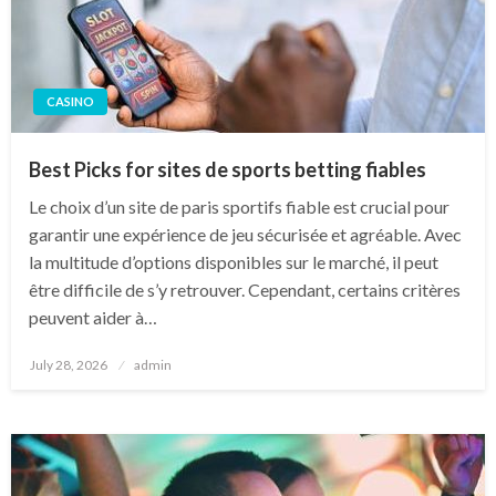
CASINO
Best Picks for sites de sports betting fiables
Le choix d’un site de paris sportifs fiable est crucial pour
garantir une expérience de jeu sécurisée et agréable. Avec
la multitude d’options disponibles sur le marché, il peut
être difficile de s’y retrouver. Cependant, certains critères
peuvent aider à…
Posted
July 28, 2026
admin
on