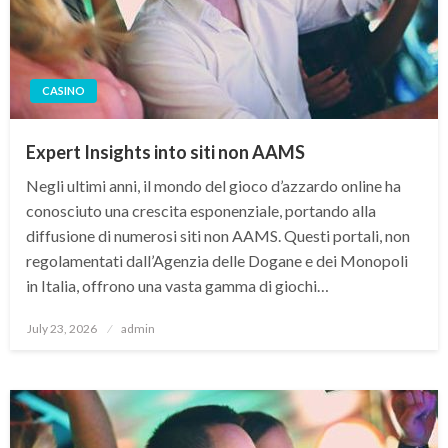
CASINO
Expert Insights into siti non AAMS
Negli ultimi anni, il mondo del gioco d’azzardo online ha
conosciuto una crescita esponenziale, portando alla
diffusione di numerosi siti non AAMS. Questi portali, non
regolamentati dall’Agenzia delle Dogane e dei Monopoli
in Italia, offrono una vasta gamma di giochi…
Posted
July 23, 2026
admin
on