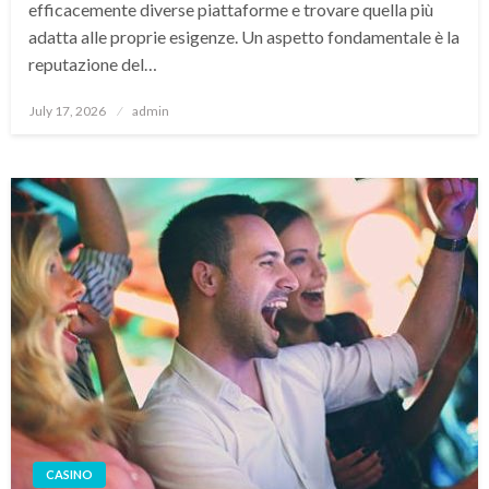
efficacemente diverse piattaforme e trovare quella più
adatta alle proprie esigenze. Un aspetto fondamentale è la
reputazione del…
Posted
July 17, 2026
admin
on
CASINO