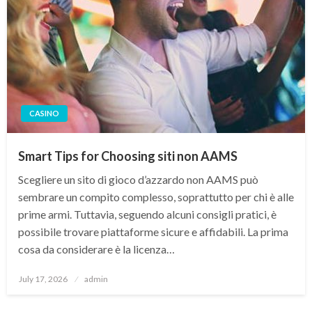
CASINO
Smart Tips for Choosing siti non AAMS
Scegliere un sito di gioco d’azzardo non AAMS può
sembrare un compito complesso, soprattutto per chi è alle
prime armi. Tuttavia, seguendo alcuni consigli pratici, è
possibile trovare piattaforme sicure e affidabili. La prima
cosa da considerare è la licenza…
Posted
July 17, 2026
admin
on