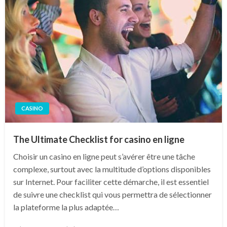
CASINO
The Ultimate Checklist for casino en ligne
Choisir un casino en ligne peut s’avérer être une tâche
complexe, surtout avec la multitude d’options disponibles
sur Internet. Pour faciliter cette démarche, il est essentiel
de suivre une checklist qui vous permettra de sélectionner
la plateforme la plus adaptée…