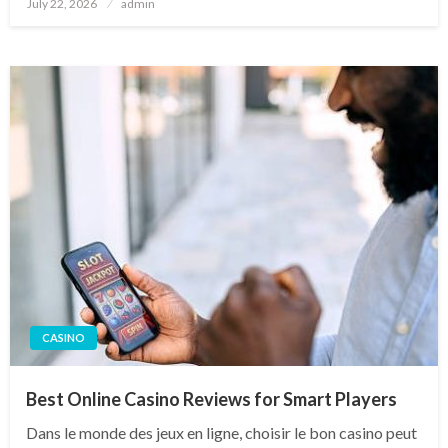
Posted
July 22, 2026
admin
on
CASINO
Best Online Casino Reviews for Smart Players
Dans le monde des jeux en ligne, choisir le bon casino peut