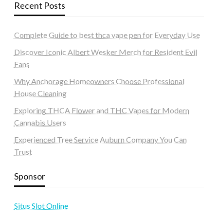
Recent Posts
Complete Guide to best thca vape pen for Everyday Use
Discover Iconic Albert Wesker Merch for Resident Evil
Fans
Why Anchorage Homeowners Choose Professional
House Cleaning
Exploring THCA Flower and THC Vapes for Modern
Cannabis Users
Experienced Tree Service Auburn Company You Can
Trust
Sponsor
Situs Slot Online